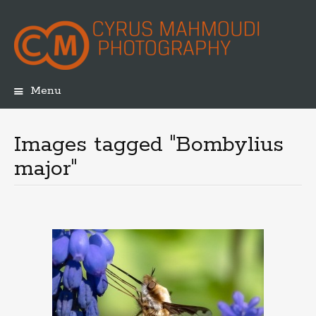
Menu
Skip
to
content
Images tagged "Bombylius
major"