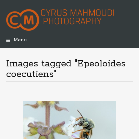
Menu
Skip
to
content
Images tagged "Epeoloides
coecutiens"