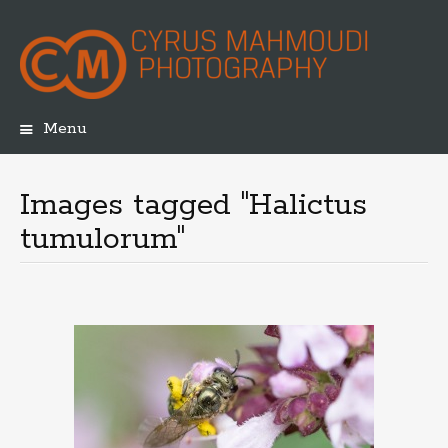
Menu
Skip
to
content
Images tagged "Halictus
tumulorum"