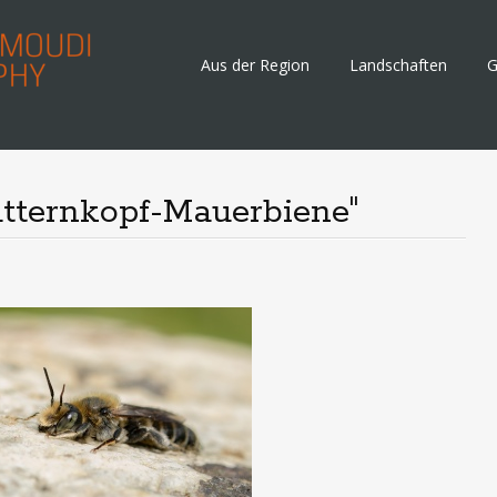
Skip
Aus der Region
Landschaften
G
to
content
tternkopf-Mauerbiene"