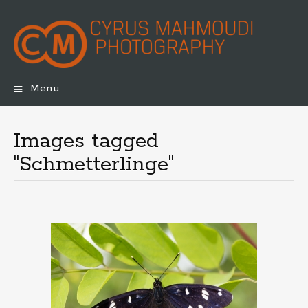
Menu
Skip
to
content
Images tagged
"Schmetterlinge"