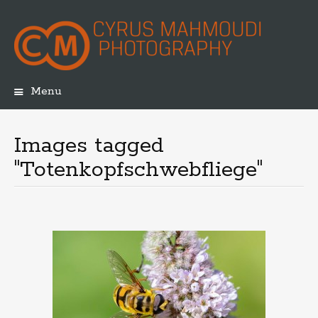
Menu
Skip
to
content
Images tagged
"Totenkopfschwebfliege"